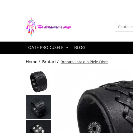
Toate Produsele
Dreamcatchers
Traditionale
TOATE PRODUSELE
BLOG
Pentru masina
Brelocuri
Home /
Bratari /
Bratara Lata din Piele Obris
Decoratiuni Aztece
Bratari
Bratari pentru EA
Bratari pentru EL
Bijuterii Aromaterapie
Coliere Aromaterapie
Bratari Aromaterapie
Lumanari Parfumate