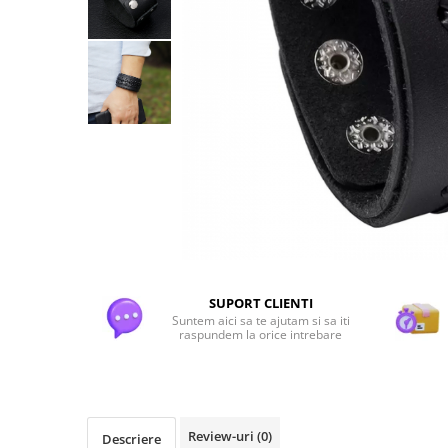
Flori Uscate
Agende si Jurnale
Agende Hardcover
Seturi Creative si Accesorii
Ambalaje Cadouri
SUPORT CLIENTI
Suntem aici sa te ajutam si sa iti
raspundem la orice intrebare
Review-uri
(0)
Descriere