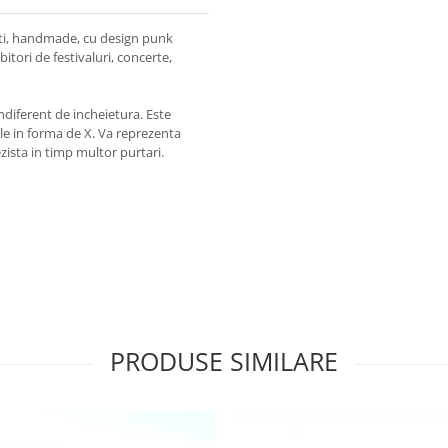
ati, handmade, cu design punk
bitori de festivaluri, concerte,
indiferent de incheietura. Este
iele in forma de X. Va reprezenta
ezista in timp multor purtari.
PRODUSE SIMILARE