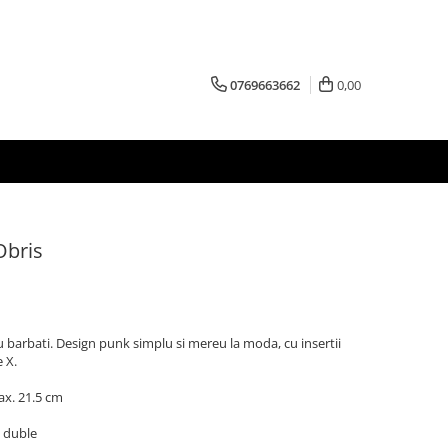
0769663662
0,00
Obris
u barbati. Design punk simplu si mereu la moda, cu insertii
e X.
ax. 21.5 cm
e duble