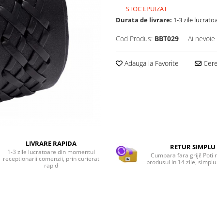
STOC EPUIZAT
Durata de livrare:
1-3 zile lucrato
Cod Produs:
BBT029
Ai nevoie
Adauga la Favorite
Cere 
LIVRARE RAPIDA
RETUR SIMPLU
1-3 zile lucratoare din momentul
Cumpara fara griji! Poti 
receptionarii comenzii, prin curierat
produsul in 14 zile, simplu 
rapid