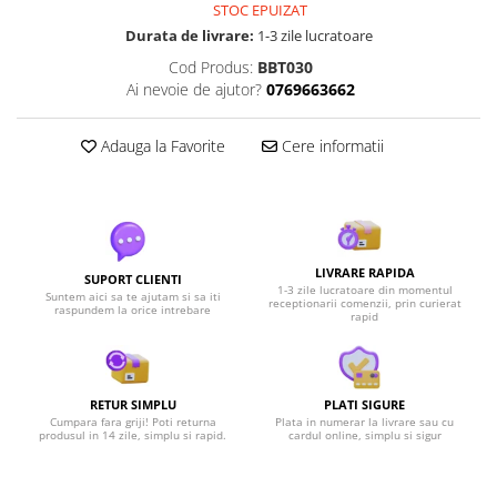
STOC EPUIZAT
Durata de livrare:
1-3 zile lucratoare
Cod Produs:
BBT030
Ai nevoie de ajutor?
0769663662
Adauga la Favorite
Cere informatii
LIVRARE RAPIDA
SUPORT CLIENTI
1-3 zile lucratoare din momentul
Suntem aici sa te ajutam si sa iti
receptionarii comenzii, prin curierat
raspundem la orice intrebare
rapid
RETUR SIMPLU
PLATI SIGURE
Cumpara fara griji! Poti returna
Plata in numerar la livrare sau cu
produsul in 14 zile, simplu si rapid.
cardul online, simplu si sigur