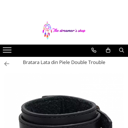
Toate Produsele
Dreamcatchers
Traditionale
Pentru masina
Brelocuri
Bratara Lata din Piele Double Trouble
Decoratiuni Aztece
Bratari
Bratari pentru EA
Bratari pentru EL
Bijuterii Aromaterapie
Coliere Aromaterapie
Bratari Aromaterapie
Lumanari Parfumate