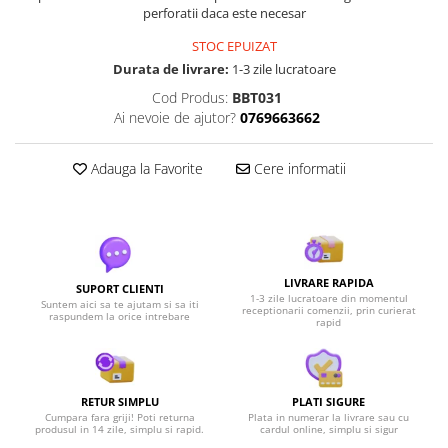
perforatii daca este necesar
STOC EPUIZAT
Durata de livrare:
1-3 zile lucratoare
Cod Produs:
BBT031
Ai nevoie de ajutor?
0769663662
Adauga la Favorite
Cere informatii
LIVRARE RAPIDA
SUPORT CLIENTI
1-3 zile lucratoare din momentul
Suntem aici sa te ajutam si sa iti
receptionarii comenzii, prin curierat
raspundem la orice intrebare
rapid
RETUR SIMPLU
PLATI SIGURE
Cumpara fara griji! Poti returna
Plata in numerar la livrare sau cu
produsul in 14 zile, simplu si rapid.
cardul online, simplu si sigur