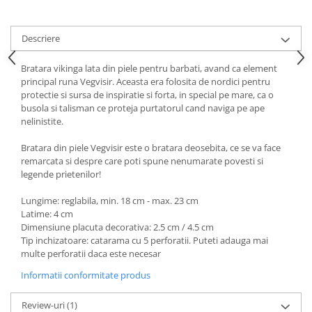
Descriere
Bratara vikinga lata din piele pentru barbati, avand ca element
principal runa Vegvisir. Aceasta era folosita de nordici pentru
protectie si sursa de inspiratie si forta, in special pe mare, ca o
busola si talisman ce proteja purtatorul cand naviga pe ape
nelinistite.
Bratara din piele Vegvisir este o bratara deosebita, ce se va face
remarcata si despre care poti spune nenumarate povesti si
legende prietenilor!
Lungime: reglabila, min. 18 cm - max. 23 cm
Latime: 4 cm
Dimensiune placuta decorativa: 2.5 cm / 4.5 cm
Tip inchizatoare: catarama cu 5 perforatii. Puteti adauga mai
multe perforatii daca este necesar
Informatii conformitate produs
Review-uri
(1)