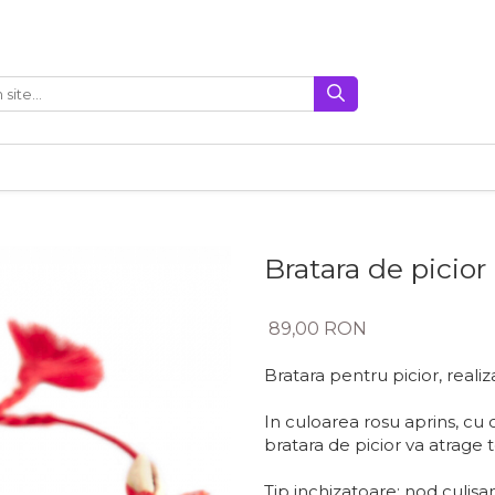
Bratara de picio
89,00 RON
Bratara pentru picior, reali
In culoarea rosu aprins, cu c
bratara de picior va atrage t
Tip inchizatoare: nod culisa