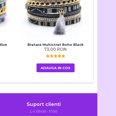
Blue
Bratara Multistrat Boho Black
Bratara M
73,00 RON
ADAUGA IN COS
Suport clienti
L-V 09:00 - 17:00