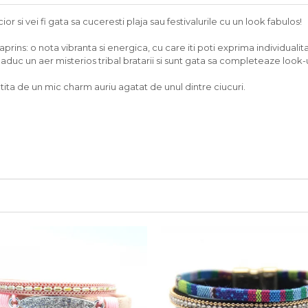
 si vei fi gata sa cuceresti plaja sau festivalurile cu un look fabulos!
aprins: o nota vibranta si energica, cu care iti poti exprima individualit
ii aduc un aer misterios tribal bratarii si sunt gata sa completeaze look-u
otita de un mic charm auriu agatat de unul dintre ciucuri.