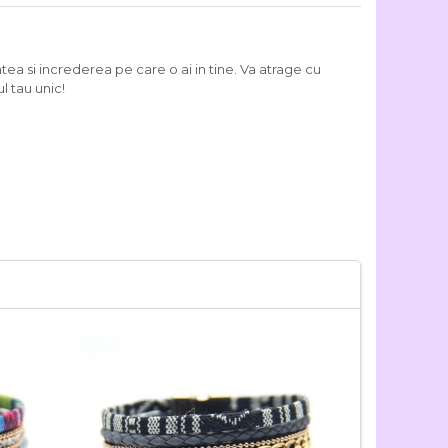
atea si increderea pe care o ai in tine. Va atrage cu
l tau unic!