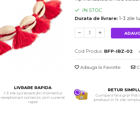
IN STOC
Durata de livrare:
1-3 zile 
ADAUG
Cod Produs:
BFP-IBZ-02
Adauga la Favorite
Ce
LIVRARE RAPIDA
RETUR SIMPL
1-3 zile lucratoare din momentul
Cumpara fara griji! Poti
receptionarii comenzii, prin curierat
produsul in 14 zile, simplu 
rapid