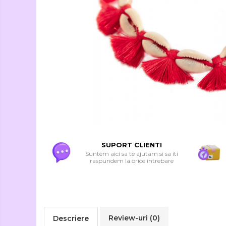
Seturi Creative si
Accesorii
Ambalaje Cadouri
SUPORT CLIENTI
Suntem aici sa te ajutam si sa iti
raspundem la orice intrebare
Review-uri
(0)
Descriere