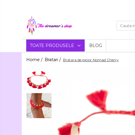
Toate Produsele
Dreamcatchers
Traditionale
Decoratiuni
TOATE PRODUSELE
BLOG
Aztece
Pentru masina
Bratari
Home /
Bratari /
Bratara de picior Nomad Cherry
Brelocuri
Bijuterii
Bratari pentru EA
Aromaterapie
Lumanari
Bratari pentru EL
Parfumate
Coliere Aromaterapie
Flori
Bratari Aromaterapie
Uscate
Agende si Jurnale
Agende Hardcover