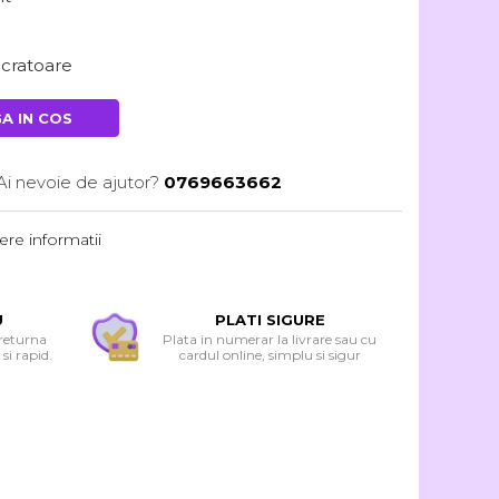
lucratoare
A IN COS
Ai nevoie de ajutor?
0769663662
re informatii
U
PLATI SIGURE
 returna
Plata in numerar la livrare sau cu
si rapid.
cardul online, simplu si sigur