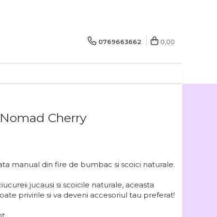
0769663662
0,00
r Nomad Cherry
zata manual din fire de bumbac si scoici naturale.
iucureii jucausi si scoicile naturale, aceasta
oate privirile si va deveni accesoriul tau preferat!
nt