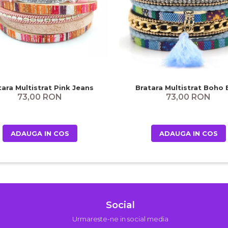
tara Multistrat Pink Jeans
Bratara Multistrat Boho 
73,00 RON
73,00 RON
ADAUGA IN COS
ADAUGA IN COS
Social
Urmareste-ne in social media