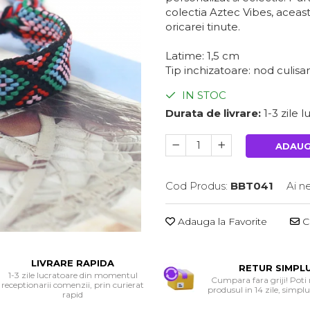
colectia Aztec Vibes, aceas
oricarei tinute.
Latime: 1,5 cm
Tip inchizatoare: nod culisan
IN STOC
Durata de livrare:
1-3 zile 
ADAUG
Cod Produs:
BBT041
Ai n
Adauga la Favorite
Ce
LIVRARE RAPIDA
RETUR SIMPL
1-3 zile lucratoare din momentul
Cumpara fara griji! Poti
receptionarii comenzii, prin curierat
produsul in 14 zile, simplu 
rapid