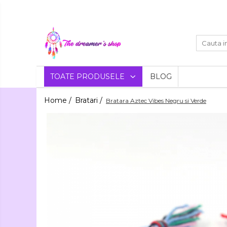
Toate Produsele
Dreamcatchers
Traditionale
Decoratiuni
TOATE PRODUSELE
BLOG
Aztece
Pentru masina
Bratari
Home /
Bratari /
Bratara Aztec Vibes Negru si Verde
Brelocuri
Bijuterii
Bratari pentru EA
Aromaterapie
Lumanari
Bratari pentru EL
Parfumate
Coliere Aromaterapie
Flori
Bratari Aromaterapie
Uscate
Agende si Jurnale
Agende Hardcover