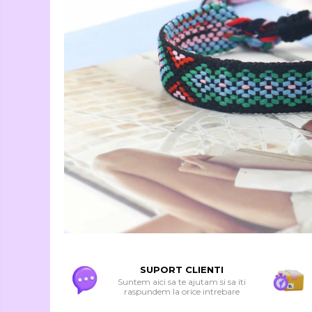
Seturi Creative si
Accesorii
Ambalaje Cadouri
SUPORT CLIENTI
Suntem aici sa te ajutam si sa iti
raspundem la orice intrebare