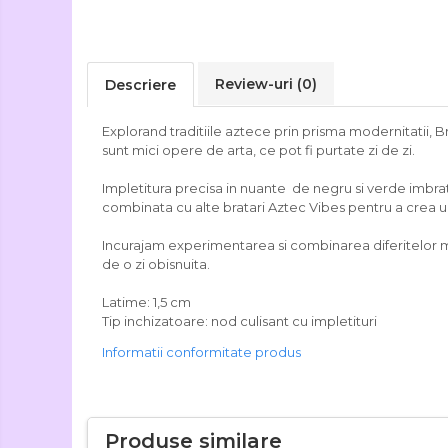
Review-uri
(0)
Descriere
Explorand traditiile aztece prin prisma modernitatii, B
sunt mici opere de arta, ce pot fi purtate zi de zi.
Impletitura precisa in nuante de negru si verde imbratis
combinata cu alte bratari Aztec Vibes pentru a crea u
Incurajam experimentarea si combinarea diferitelor modele
de o zi obisnuita.
Latime: 1,5 cm
Tip inchizatoare: nod culisant cu impletituri
Informatii conformitate produs
Produse similare