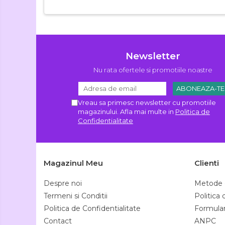
Newsletter
Nu rata ofertele si promotiile noastre
Vreau sa primesc newsletter cu promotiile
magazinului. Afla mai multe in
Politica de
Confidentialitate
Magazinul Meu
Clienti
Despre noi
Metode 
Termeni si Conditii
Politica
Politica de Confidentialitate
Formular
Contact
ANPC