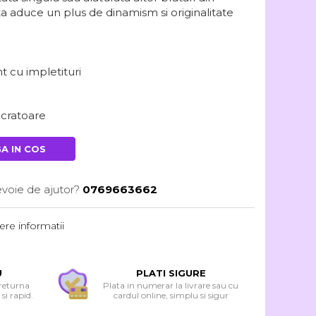
ta aduce un plus de dinamism si originalitate
t cu impletituri
lucratoare
A IN COS
evoie de ajutor?
0769663662
re informatii
U
PLATI SIGURE
 returna
Plata in numerar la livrare sau cu
si rapid.
cardul online, simplu si sigur