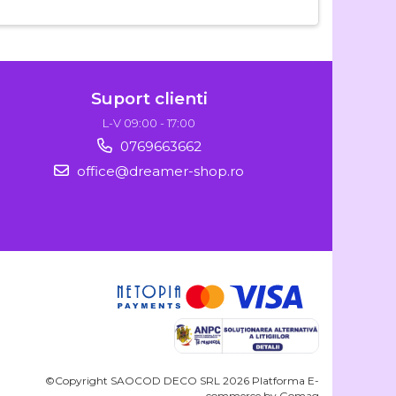
Suport clienti
L-V 09:00 - 17:00
0769663662
office@dreamer-shop.ro
©Copyright SAOCOD DECO SRL 2026
Platforma E-
commerce by Gomag