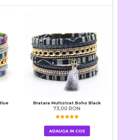
Blue
Bratara Multistrat Boho Black
Bratara M
73,00 RON
ADAUGA IN COS