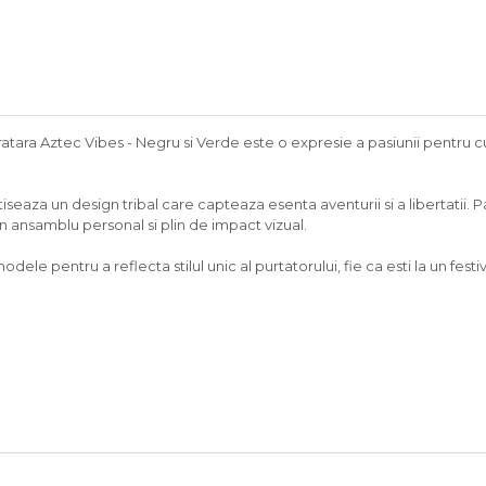
ratara Aztec Vibes - Negru si Verde este o expresie a pasiunii pentru cu
eaza un design tribal care capteaza esenta aventurii si a libertatii. Pa
n ansamblu personal si plin de impact vizual.
 pentru a reflecta stilul unic al purtatorului, fie ca esti la un festival