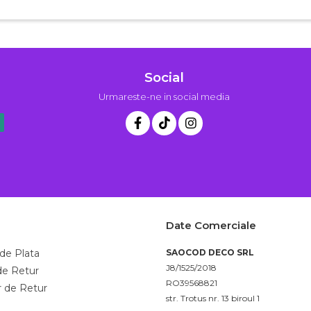
Social
Urmareste-ne in social media
Date Comerciale
de Plata
SAOCOD DECO SRL
J8/1525/2018
 de Retur
RO39568821
 de Retur
str. Trotus nr. 13 biroul 1