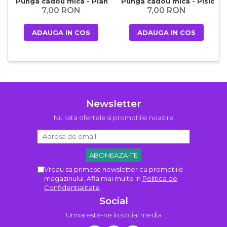
Punga cadou mica - Planet Cat Festive
Punga cadou mica - Pisica in
7,00 RON
7,00 RON
ADAUGA IN COS
ADAUGA IN COS
Newsletter
Nu rata ofertele si promotiile noastre
Vreau sa primesc newsletter cu promotiile
magazinului. Afla mai multe in
Politica de
Confidentialitate
Social
Urmareste-ne in social media