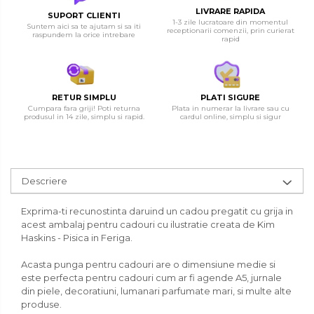
LIVRARE RAPIDA
SUPORT CLIENTI
1-3 zile lucratoare din momentul
Suntem aici sa te ajutam si sa iti
receptionarii comenzii, prin curierat
raspundem la orice intrebare
rapid
RETUR SIMPLU
PLATI SIGURE
Cumpara fara griji! Poti returna
Plata in numerar la livrare sau cu
produsul in 14 zile, simplu si rapid.
cardul online, simplu si sigur
Descriere
Exprima-ti recunostinta daruind un cadou pregatit cu grija in
acest ambalaj pentru cadouri cu ilustratie creata de Kim
Haskins - Pisica in Feriga.
Acasta punga pentru cadouri are o dimensiune medie si
este perfecta pentru cadouri cum ar fi agende A5, jurnale
din piele, decoratiuni, lumanari parfumate mari, si multe alte
produse.