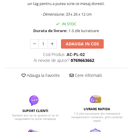
un tag pentru a putea scrie ce mesaj doresti.
- Dimensiune: 33
x 26 x 12 cm
IN STOC
Durata de livrare:
1-3 zile lucratoare
ADAUGA IN COS
Cod Produs:
AC-PL-02
Ai nevoie de ajutor?
0769663662
Adauga la Favorite
Cere informatii
LIVRARE RAPIDA
SUPORT CLIENTI
1-3 zile lucratoare din momentul
Suntem aici sa te ajutam si sa iti
receptionarii comenzii, prin curierat
raspundem la orice intrebare
rapid