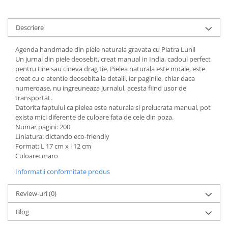
Descriere
Agenda handmade din piele naturala gravata cu Piatra Lunii
Un jurnal din piele deosebit, creat manual in India, cadoul perfect
pentru tine sau cineva drag tie. Pielea naturala este moale, este
creat cu o atentie deosebita la detalii, iar paginile, chiar daca
numeroase, nu ingreuneaza jurnalul, acesta fiind usor de
transportat.
Datorita faptului ca pielea este naturala si prelucrata manual, pot
exista mici diferente de culoare fata de cele din poza.
Numar pagini: 200
Liniatura: dictando eco-friendly
Format: L 17 cm x l 12 cm
Culoare: maro
Informatii conformitate produs
Review-uri
(0)
Blog