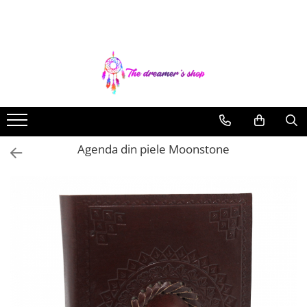
Toate Produsele
Dreamcatchers
Traditionale
Pentru masina
Brelocuri
Agenda din piele Moonstone
Decoratiuni Aztece
Bratari
Bratari pentru EA
Bratari pentru EL
Bijuterii Aromaterapie
Coliere Aromaterapie
Bratari Aromaterapie
Lumanari Parfumate