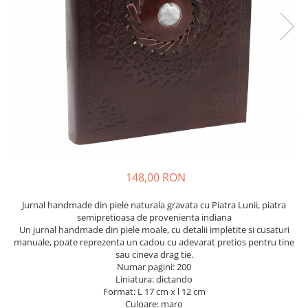
Flori Uscate
Agende si Jurnale
Agende Hardcover
Seturi Creative si Accesorii
Ambalaje Cadouri
148,00 RON
Jurnal handmade din piele naturala gravata cu Piatra Lunii, piatra
semipretioasa de provenienta indiana
Un jurnal handmade din piele moale, cu detalii impletite si cusaturi
manuale, poate reprezenta un cadou cu adevarat pretios pentru tine
sau cineva drag tie.
Numar pagini: 200
Liniatura: dictando
Format: L 17 cm x l 12 cm
Culoare: maro