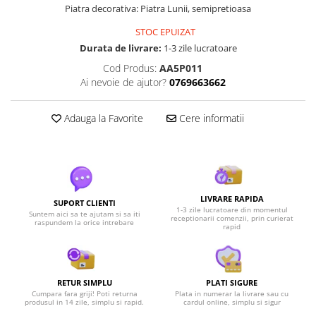
Piatra decorativa: Piatra Lunii, semipretioasa
STOC EPUIZAT
Durata de livrare:
1-3 zile lucratoare
Cod Produs:
AA5P011
Ai nevoie de ajutor?
0769663662
Adauga la Favorite
Cere informatii
LIVRARE RAPIDA
SUPORT CLIENTI
1-3 zile lucratoare din momentul
Suntem aici sa te ajutam si sa iti
receptionarii comenzii, prin curierat
raspundem la orice intrebare
rapid
RETUR SIMPLU
PLATI SIGURE
Cumpara fara griji! Poti returna
Plata in numerar la livrare sau cu
produsul in 14 zile, simplu si rapid.
cardul online, simplu si sigur