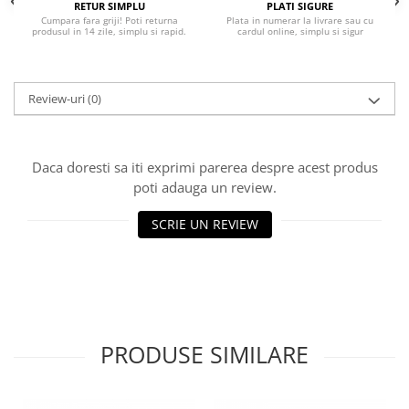
RETUR SIMPLU
PLATI SIGURE
Cumpara fara griji! Poti returna
Plata in numerar la livrare sau cu
produsul in 14 zile, simplu si rapid.
cardul online, simplu si sigur
Review-uri
(0)
Daca doresti sa iti exprimi parerea despre acest produs
poti adauga un review.
SCRIE UN REVIEW
PRODUSE SIMILARE