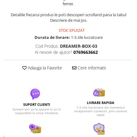
femei.
Detaliile fiecarui produs le poti descoperi scrolland pana la tabul
Descriere de mai jos.
STOC EPUIZAT
Durata de livrare:
1-3 zile lucratoare
Cod Produs:
DREAMER-BOX-03
Ai nevoie de ajutor?
0769663662
Adauga la Favorite
Cere informatii
LIVRARE RAPIDA
SUPORT CLIENTI
1-3 zile lucratoare din momentul
Suntem aici sa te ajutam si sa iti
receptionarii comenzii, prin curierat
raspundem la orice intrebare
rapid