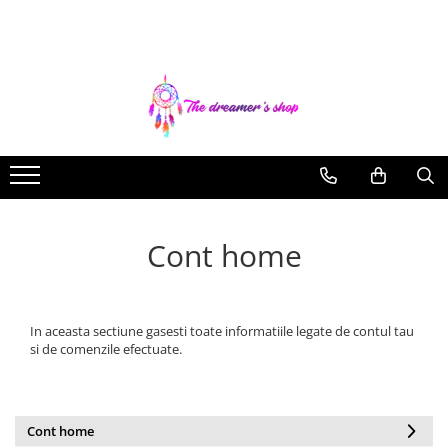
Dreamcatchers
Bratari
Bijuterii Aromaterapie
Agende si Jurnale
Traditionale
Bratari pentru EA
Coliere Aromaterapie
Agende Hardcover
Pentru masina
Bratari pentru EL
Bratari Aromaterapie
Seturi Creative si Accesorii
Brelocuri
Cont home
In aceasta sectiune gasesti toate informatiile legate de contul tau
si de comenzile efectuate.
Cont home